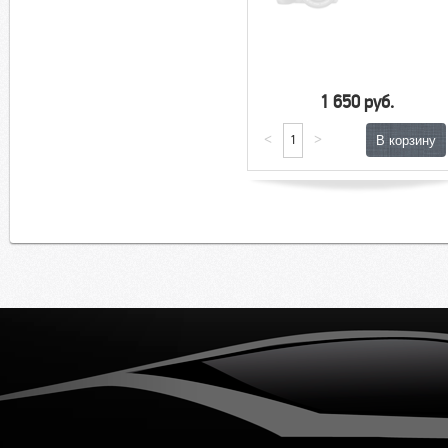
1 650 руб.
<
>