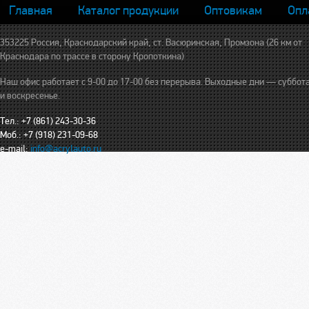
Главная
Каталог продукции
Оптовикам
Опл
353225 Россия, Краснодарский край, ст. Васюринская, Промзона (26 км от
Краснодара по трассе в сторону Кропоткина)
Наш офис работает с 9-00 до 17-00 без перерыва. Выходные дни — суббот
и воскресенье.
Тел.: +7 (861) 243-30-36
Моб.: +7 (918) 231-09-68
e-mail:
info@acrylauto.ru