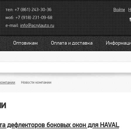
тел: +7 (861) 243-30-36
Войти
Н
моб: +7 (918) 231-09-68
e-mail:
info@acrylauto.ru
Оптовикам
Оплата и доставка
Информац
компании
Новости компании
ии
та дефлекторов боковых окон для HAVAL