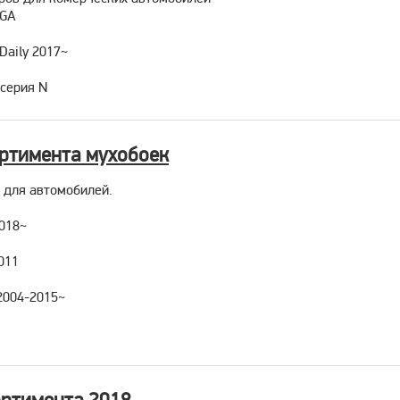
TGA
Daily 2017~
серия N
ортимента мухобоек
 для автомобилей.
2018~
011
2004-2015~