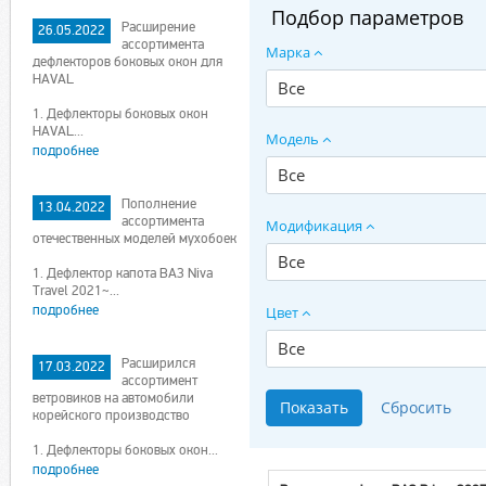
Подбор параметров
Расширение
26.05.2022
ассортимента
Марка
дефлекторов боковых окон для
HAVAL
Все
1. Дефлекторы боковых окон
HAVAL...
Модель
подробнее
Все
Пополнение
13.04.2022
ассортимента
Модификация
отечественных моделей мухобоек
Все
1. Дефлектор капота ВАЗ Niva
Travel 2021~...
подробнее
Цвет
Все
Расширился
17.03.2022
ассортимент
ветровиков на автомобили
корейского производство
1. Дефлекторы боковых окон...
подробнее