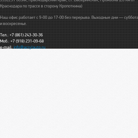
Краснодара по трассе в сторону Кропоткина)
Наш офис работает с 9-00 до 17-00 без перерыва. Выходные дни — суббот
и воскресенье.
Тел.: +7 (861) 243-30-36
Моб.: +7 (918) 231-09-68
e-mail:
info@acrylauto.ru