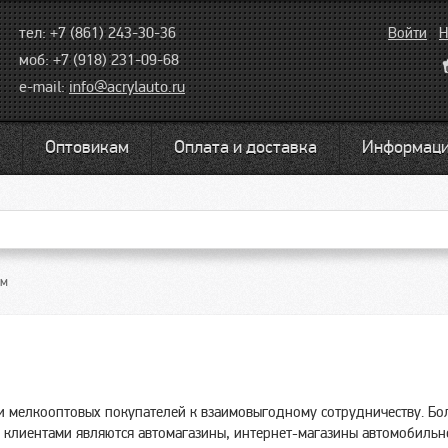
тел: +7 (861) 243-30-36
Войти
Н
моб: +7 (918) 231-09-68
e-mail:
info@acrylauto.ru
Оптовикам
Оплата и доставка
Информац
ам
 мелкооптовых покупателей к взаимовыгодному сотрудничеству. Бо
 клиентами являются автомагазины, интернет-магазины автомобильно