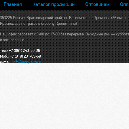
Главная
Каталог продукции
Оптовикам
Опл
353225 Россия, Краснодарский край, ст. Васюринская, Промзона (26 км от
Краснодара по трассе в сторону Кропоткина)
Наш офис работает с 9-00 до 17-00 без перерыва. Выходные дни — суббот
и воскресенье.
Тел.: +7 (861) 243-30-36
Моб.: +7 (918) 231-09-68
e-mail:
info@acrylauto.ru