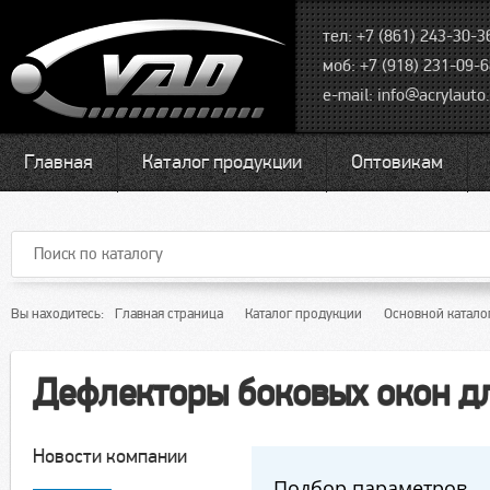
тел: +7 (861) 243-30-3
моб: +7 (918) 231-09-
e-mail:
info@acrylauto.
Главная
Каталог продукции
Оптовикам
Вы находитесь:
Главная страница
Каталог продукции
Основной катало
Дефлекторы боковых окон 
Новости компании
Подбор параметров