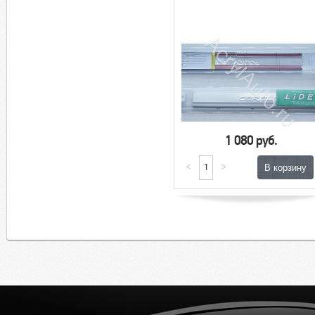
1 080 руб.
<
>