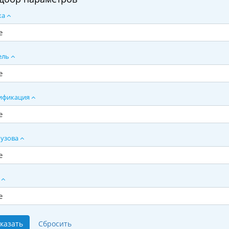
ка
е
ель
е
ификация
е
кузова
е
т
е