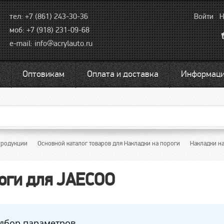
тел: +7 (861) 243-30-36
Войти
Н
моб: +7 (918) 231-09-68
e-mail:
info@acrylauto.ru
Оптовикам
Оплата и доставка
Информац
продукции
Основной каталог товаров для Накладки на пороги
Накладки н
роги для JAECOO
дбор параметров