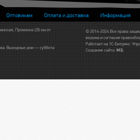
Оптовикам
Оплата и доставка
Информация
инская, Промзона (26 км от
© 2014-2024 Все права защи
ведома и согласия правообл
Работает на 1С-Битрикс: Упр
рыва. Выходные дни — суббота
Создание сайта:
М.Б.