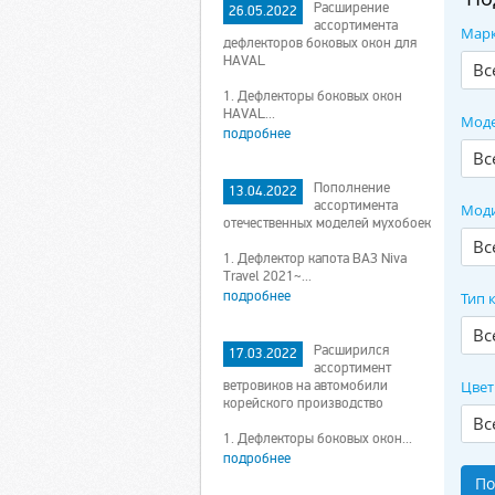
Расширение
26.05.2022
ассортимента
Мар
дефлекторов боковых окон для
HAVAL
Вс
1. Дефлекторы боковых окон
HAVAL...
Мод
подробнее
Вс
Пополнение
13.04.2022
ассортимента
Мод
отечественных моделей мухобоек
Вс
1. Дефлектор капота ВАЗ Niva
Travel 2021~...
подробнее
Тип 
Вс
Расширился
17.03.2022
ассортимент
ветровиков на автомобили
Цве
корейского производство
Вс
1. Дефлекторы боковых окон...
подробнее