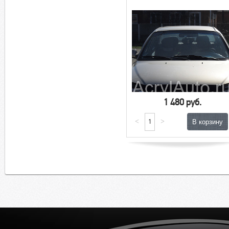
1 480 руб.
<
>