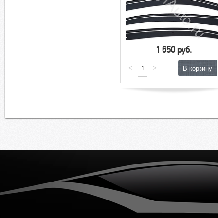
1 650 руб.
<
>