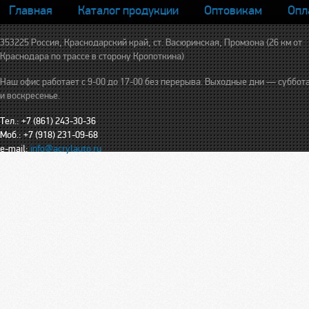
Главная
Каталог продукции
Оптовикам
Опл
353225 Россия, Краснодарский край, ст. Васюринская, Промзона (26 км от
Краснодара по трассе в сторону Кропоткина)
Наш офис работает с 9-00 до 17-00 без перерыва. Выходные дни — суббот
и воскресенье.
Тел.: +7 (861) 243-30-36
Моб.: +7 (918) 231-09-68
e-mail:
info@acrylauto.ru