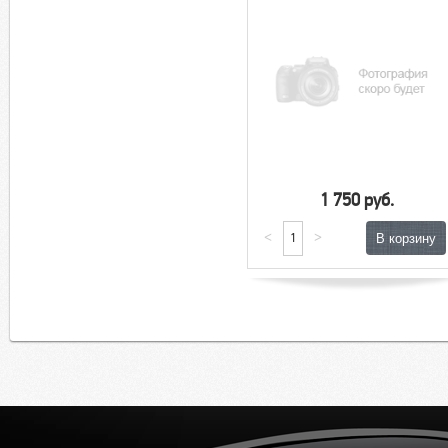
1 750 руб.
<
>