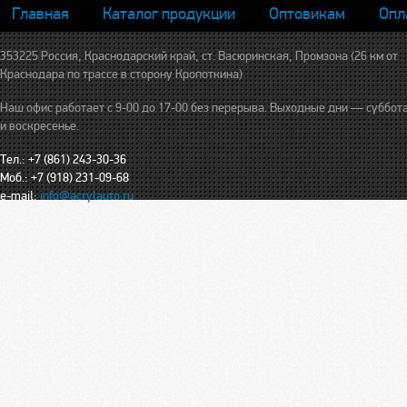
Главная
Каталог продукции
Оптовикам
Опл
353225 Россия, Краснодарский край, ст. Васюринская, Промзона (26 км от
Краснодара по трассе в сторону Кропоткина)
Наш офис работает с 9-00 до 17-00 без перерыва. Выходные дни — суббот
и воскресенье.
Тел.: +7 (861) 243-30-36
Моб.: +7 (918) 231-09-68
e-mail:
info@acrylauto.ru